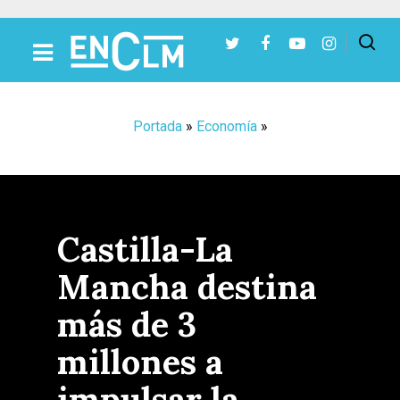
Presiona Intro para buscar o ESC para cerrar
Portada
»
Economía
»
Castilla-La
Mancha destina
más de 3
millones a
impulsar la