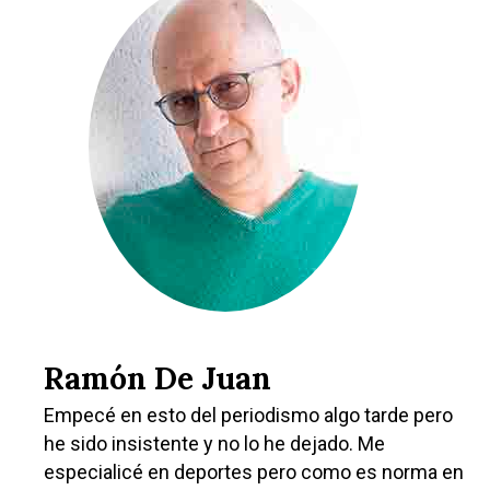
Castilla-La Manch
Toledo
Sanidad
Ciudad Real
Economía
Albacete
Educación
Cuenca
Cultura
Guadalajara
Deportes
Talavera
Ramón De Juan
Sucesos
Empecé en esto del periodismo algo tarde pero
he sido insistente y no lo he dejado. Me
Medio Ambiente
especialicé en deportes pero como es norma en