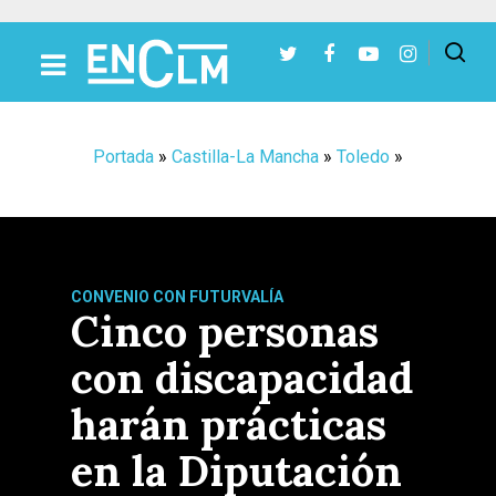
Presiona Intro para buscar o ESC para cerrar
Portada
»
Castilla-La Mancha
»
Toledo
»
CONVENIO CON FUTURVALÍA
Cinco personas
con discapacidad
harán prácticas
en la Diputación