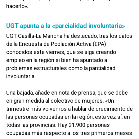
hacerlo».
UGT apunta a la «parcialidad involuntaria»
UGT Casilla-La Mancha ha destacado, tras los datos
de la Encuesta de Población Activa (EPA)
conocidos este viernes, que se siga creando
Castilla-La Manch
empleo en la región si bien ha apuntado a
problemas estructurales como la parcialidad
Toledo
Sanidad
involuntaria.
Ciudad Real
Economía
Albacete
Una bajada, añade en nota de prensa, que se debe
Educación
Cuenca
en gran medida al colectivo de mujeres. «Un
Cultura
trimestre más volvemos a hablar de crecimiento de
Guadalajara
las personas ocupadas en la región, esta vez sí, en
Deportes
Talavera
todas las provincias. Hay 21.900 personas
Sucesos
ocupadas más respecto a los tres primeros meses