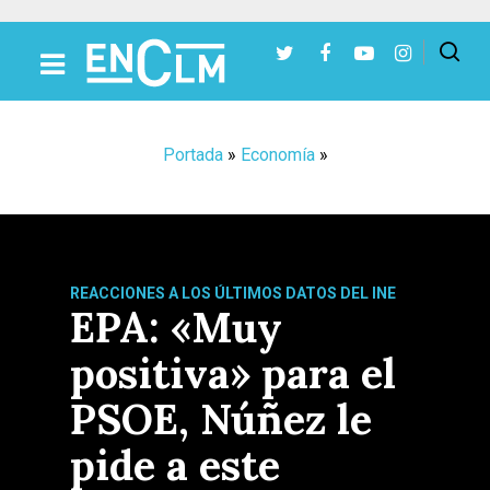
Presiona Intro para buscar o ESC para cerrar
Portada
»
Economía
»
REACCIONES A LOS ÚLTIMOS DATOS DEL INE
EPA: «Muy
positiva» para el
PSOE, Núñez le
pide a este