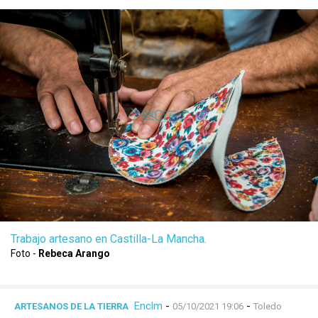
Trabajo artesano en Castilla-La Mancha.
Foto -
Rebeca Arango
Enclm
-
-
ARTESANOS DE LA TIERRA
05/10/2021 19:06
Toledo