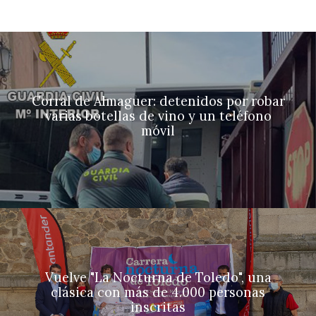
Corral de Almaguer: detenidos por robar
varias botellas de vino y un teléfono
móvil
Vuelve "La Nocturna de Toledo", una
clásica con más de 4.000 personas
inscritas