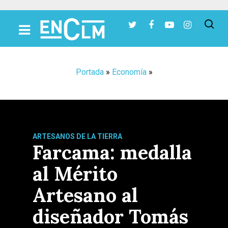
Presiona Intro para buscar o ESC para cerrar
Portada
»
Economía
»
ARTESANOS DE LA TIERRA
Farcama: medalla
al Mérito
Artesano al
diseñador Tomás