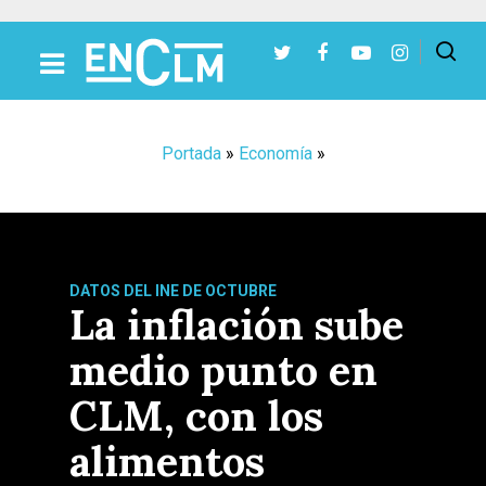
Presiona Intro para buscar o ESC para cerrar
Portada
»
Economía
»
DATOS DEL INE DE OCTUBRE
La inflación sube
medio punto en
CLM, con los
alimentos