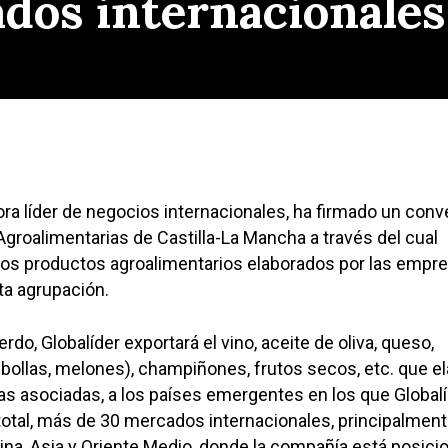
dos internacionales
ora líder de negocios internacionales, ha firmado un conv
groalimentarias de Castilla-La Mancha a través del cual
 los productos agroalimentarios elaborados por las empr
a agrupación.
rdo, Globalíder exportará el vino, aceite de oliva, queso,
cebollas, melones), champiñones, frutos secos, etc. que e
as asociadas, a los países emergentes en los que Global
total, más de 30 mercados internacionales, principalmen
tina, Asia y Oriente Medio, donde la compañía está posici