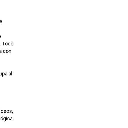
de
e
o
. Todo
a con
upa al
áceos,
lógica,