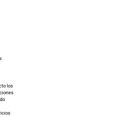
s
cto los
aciones
ido
icios