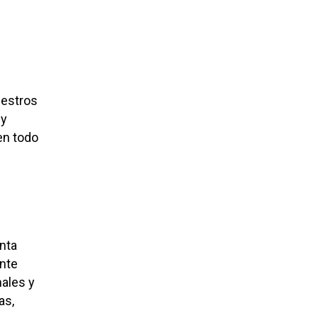
uestros
 y
en todo
nta
ente
nales y
as,