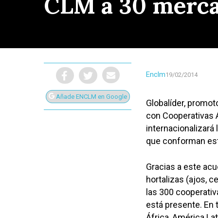
CLM a 30 merca
Enclm
19/02/2014
Añade ENCLM en Google
Globalíder, promot
con Cooperativas A
internacionalizará
que conforman est
Gracias a este acue
hortalizas (ajos, 
Presiona Intro para buscar o ESC para cerrar
las 300 cooperativ
está presente. En 
África, América La