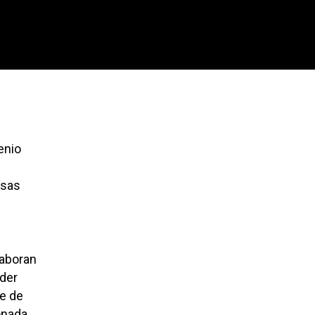
enio
esas
laboran
íder
te de
onada.