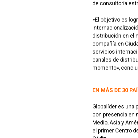
de consultoría est
«El objetivo es log
internacionalizaci
distribución en el 
compañía en Ciuda
servicios interna
canales de distrib
momento», concl
EN MÁS DE 30 PA
Globalíder es una
con presencia en m
Medio, Asia y Amér
el primer Centro d