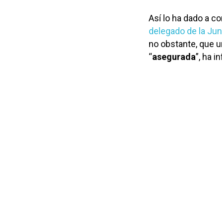
Así lo ha dado a c
delegado de la Jun
no obstante, que u
“
asegurada
”, ha 