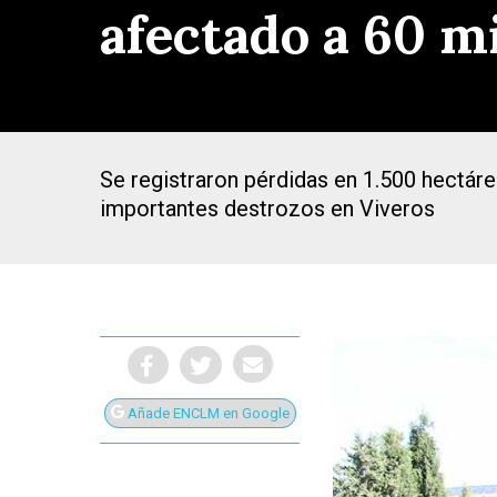
afectado a 60 mi
Se registraron pérdidas en 1.500 hectáre
importantes destrozos en Viveros
Añade ENCLM en Google
Presiona Intro para buscar o ESC para cerrar