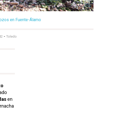
trozos en Fuente-Álamo
-
42
Toledo
zo
ado
das
en
rnacha