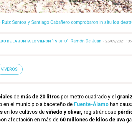
 Ruiz Santos y Santiago Cabañero comprobaron in situ los des
Ramón De Juan
-
O DE LA JUNTA LO VIERON "IN SITU"
26/09/2021 13:
VIVEROS
ciales
de
más de 20 litros
por metro cuadrado y el
grani
o en el municipio albaceteño de
Fuente-Álamo
han caus
s
en los cultivos de
viñedo y olivar,
registrándose
pérdi
on afectación en más de
60 millones
de
kilos de uva
ga