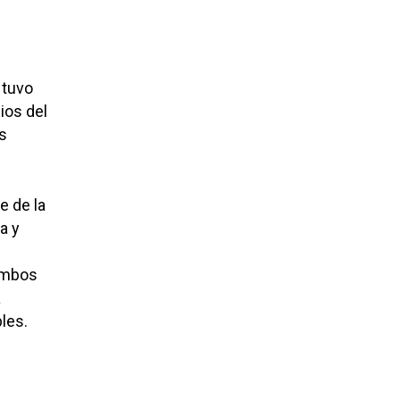
tuvo
ios del
os
e de la
a y
 ambos
a
les.