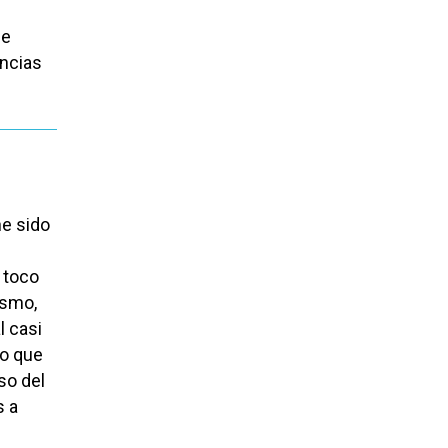
ue
encias
he sido
 toco
ismo,
l casi
do que
so del
s a