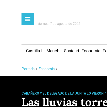
viernes, 7 de agosto de 2026
Castilla-La Mancha
Sanidad
Economía
Ed
Portada
»
Economía
»
CABAÑERO Y EL DELEGADO DE LA JUNTA LO VIERON "I
Las lluvias tor