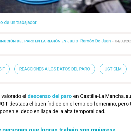
o de un trabajador.
Ramón De Juan
-
INUCIÓN DEL PARO EN LA REGIÓN EN JULIO
04/08/20
SIF
REACCIONES A LOS DATOS DEL PARO
UGT CLM
 valorado el
descenso del paro
en Castilla-La Mancha, a
UGT
destaca el buen índice en el empleo femenino, pero 
ponen el dedo en llaga de la alta temporalidad.
e personas que logran trabajo son mujeres»