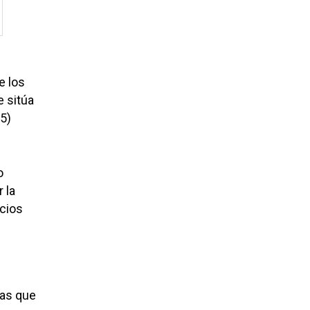
e los
e sitúa
35)
o
 la
icios
mas que