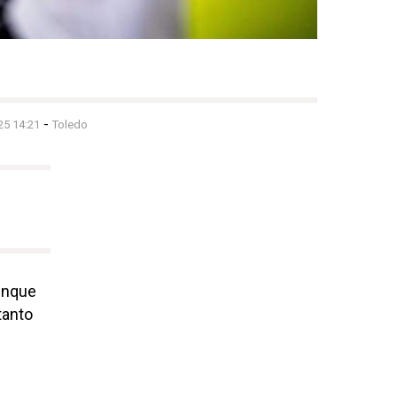
-
25 14:21
Toledo
unque
tanto