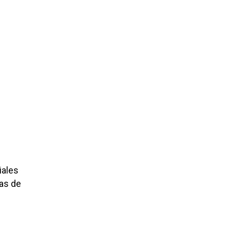
iales
ras de