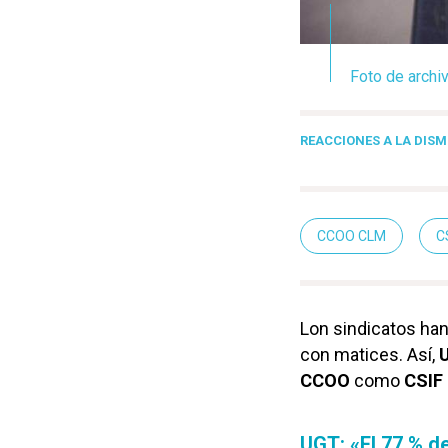
Foto de archiv
REACCIONES A LA DISM
CCOO CLM
C
Lon sindicatos han
con matices. Así,
CCOO
como
CSIF
UGT: «El 77 % d