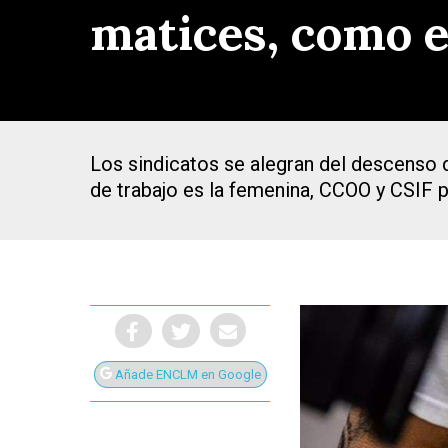
matices, como el
Los sindicatos se alegran del descenso 
de trabajo es la femenina, CCOO y CSIF p
Presiona Intro para buscar o ESC para cerrar
Añade ENCLM en Google