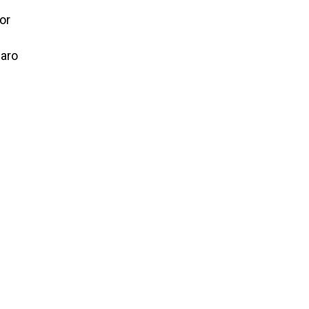
or
paro