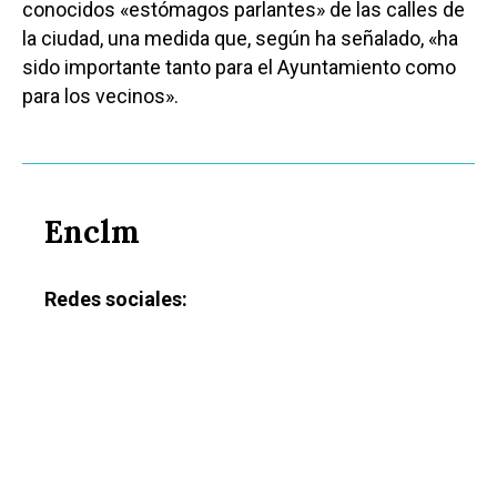
conocidos «estómagos parlantes» de las calles de
la ciudad, una medida que, según ha señalado, «ha
sido importante tanto para el Ayuntamiento como
para los vecinos».
Enclm
Redes sociales:
Castilla-La Manch
Toledo
Sanidad