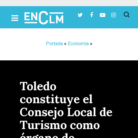
Presiona Intro para buscar o ESC para cerrar
Portada
»
Economía
»
Toledo
constituye el
Consejo Local de
Turismo como
órgano de