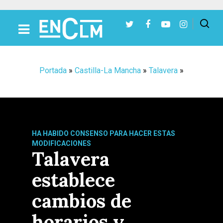
Presiona Intro para buscar o ESC para cerrar
Portada
»
Castilla-La Mancha
»
Talavera
»
HA HABIDO CONSENSO PARA HACER ESTAS
MODIFICACIONES
Talavera
establece
cambios de
horarios y