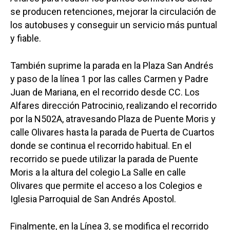
se producen retenciones, mejorar la circulación de
Castilla-La Manch
los autobuses y conseguir un servicio más puntual
y fiable.
Toledo
Sanidad
Ciudad Real
Economía
También suprime la parada en la Plaza San Andrés
y paso de la línea 1 por las calles Carmen y Padre
Albacete
Educación
Juan de Mariana, en el recorrido desde CC. Los
Cuenca
Alfares dirección Patrocinio, realizando el recorrido
Cultura
Guadalajara
por la N502A, atravesando Plaza de Puente Moris y
Deportes
Talavera
calle Olivares hasta la parada de Puerta de Cuartos
donde se continua el recorrido habitual. En el
Sucesos
recorrido se puede utilizar la parada de Puente
Medio Ambiente
Moris a la altura del colegio La Salle en calle
Olivares que permite el acceso a los Colegios e
Planeta Rural
Iglesia Parroquial de San Andrés Apostol.
Especiales
Finalmente, en la Línea 3, se modifica el recorrido