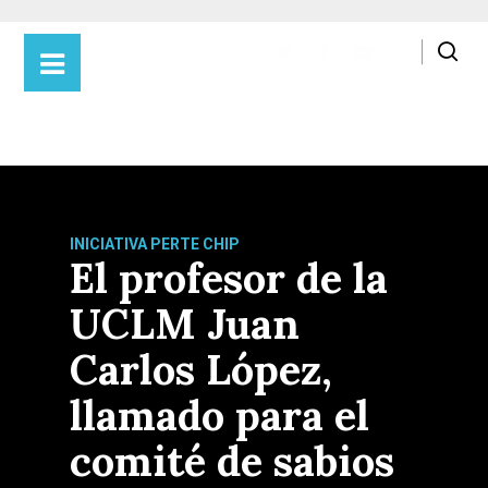
Portada
»
Educación
»
UCLM
»
Presiona Intro para buscar o ESC para cerrar
INICIATIVA PERTE CHIP
El profesor de la
UCLM Juan
Carlos López,
llamado para el
comité de sabios