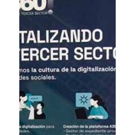
Planeta Rural
Especiales
Política
Galerías