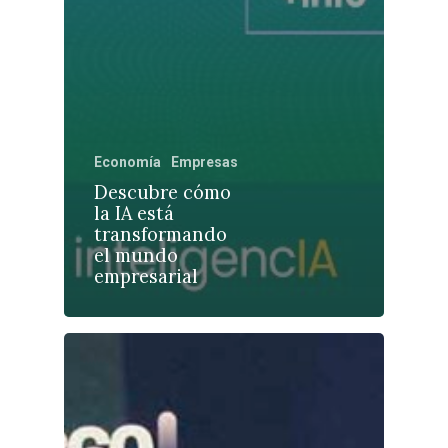
Castilla-La Manch
Economía
Empresas
Toledo
Sanidad
Descubre cómo
Ciudad Real
Economía
la IA está
Albacete
transformando
Educación
el mundo
Cuenca
empresarial
Cultura
Guadalajara
Deportes
Talavera
Sucesos
Medio Ambiente