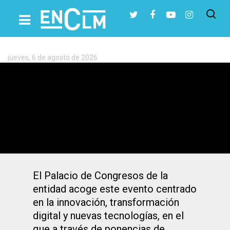
Etiqueta:
transformación
digital
jueves, 6 de agosto de 2026
Presiona Intro para buscar o ESC para cerrar
Descubre cómo la IA está
transformando el mundo empresarial
El Palacio de Congresos de la
entidad acoge este evento centrado
en la innovación, transformación
digital y nuevas tecnologías, en el
que a través de ponencias de