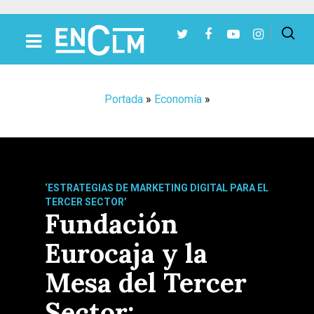
Presiona Intro para buscar o ESC para cerrar
Portada
»
Economía
»
‘ESTRATEGIAS DE MARKETING DIGITAL PARA EL
TERCER SECTOR’
Fundación
Eurocaja y la
Mesa del Tercer
Sector: