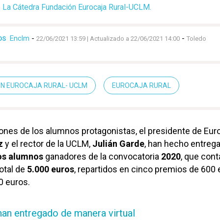
La Cátedra Fundación Eurocaja Rural-UCLM.
Enclm
-
-
OS
22/06/2021 13:59
| Actualizado a 22/06/2021 14:00
Toledo
N EUROCAJA RURAL- UCLM
EUROCAJA RURAL
iones de los alumnos protagonistas, el presidente de Eur
z
y el rector de la UCLM,
Julián Garde
, han hecho entreg
os alumnos
ganadores de la convocatoria
2020
, que con
otal de
5.000 euros
, repartidos en cinco premios de 600 
0 euros.
an entregado de manera virtual