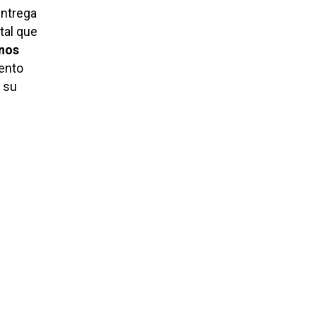
entrega
tal que
nos
ento
r su