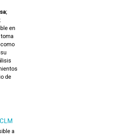
esa
;
;
ble en
a toma
a como
 su
lisis
imientos
io de
-UCLM
ible a