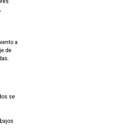
ores
,
e
miento a
je de
das.
dos se
abajos