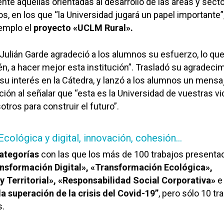
nte aquellas orientadas al desarrollo de las áreas y sect
, en los que “la Universidad jugará un papel importante”
emplo el
proyecto «UCLM Rural».
 Julián Garde agradeció a los alumnos su esfuerzo, lo qu
én, a hacer mejor esta institución”. Trasladó su agradeci
 su interés en la Cátedra, y lanzó a los alumnos un mensa
ción al señalar que “esta es la Universidad de vuestras vi
ros para construir el futuro”.
cológica y digital, innovación, cohesión…
ategorías
con las que los más de 100 trabajos presenta
nsformación Digital»,
«Transformación Ecológica»,
y Territorial», «Responsabilidad Social Corporativa»
e
a superación de la crisis del Covid-19”
, pero sólo 10 tr
s.