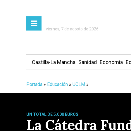
viernes, 7 de agosto de 2026
Castilla-La Mancha
Sanidad
Economía
Ed
Portada
»
Educación
»
UCLM
»
UN TOTAL DE 5.000 EUROS
La Cátedra Fun