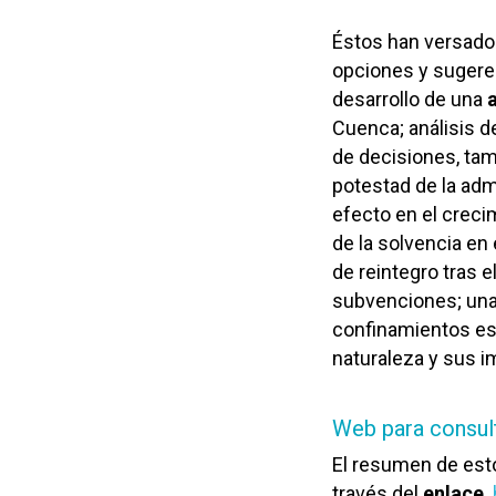
Éstos han versado
opciones y sugeren
desarrollo de una
Cuenca; análisis 
de decisiones, ta
potestad de la adm
efecto en el creci
de la solvencia en 
de reintegro tras 
subvenciones; una 
confinamientos estr
naturaleza y sus i
Web para consult
El resumen de esto
través del
enlace