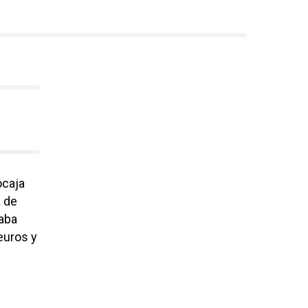
ocaja
a de
taba
euros y