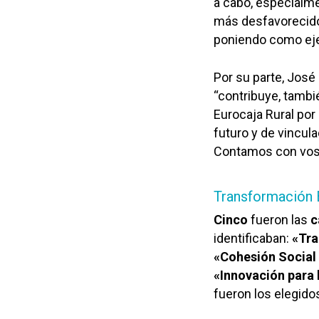
a cabo, especialme
más desfavorecidos
poniendo como ej
Por su parte, José
“contribuye, tambi
Eurocaja Rural por
futuro y de vincula
Contamos con vosot
Transformación E
Cinco
fueron las
c
identificaban:
«Tra
«Cohesión Social 
«Innovación para l
fueron los elegido