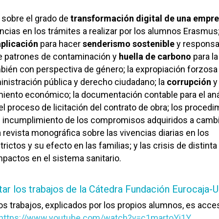
 sobre el grado de
transformación digital de una empr
cias en los trámites a realizar por los alumnos Erasmus
aplicación
para hacer
senderismo sostenible
y responsa
de patrones de contaminación y
huella de carbono
para l
mbién con perspectiva de género; la expropiación forzos
inistración pública y derecho ciudadano; la
corrupción
y
miento económico; la documentación contable para el aná
el proceso de licitación del contrato de obra; los proced
el incumplimiento de los compromisos adquiridos a camb
revista monográfica sobre las vivencias diarias en los
ictos y su efecto en las familias; y las crisis de distinta
mpactos en el sistema sanitario.
ar los trabajos de la Cátedra Fundación Eurocaja
s trabajos, explicados por los propios alumnos, es acces
https://www.youtube.com/watch?v=c1martoYi1Y