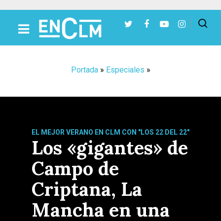
Presiona Intro para buscar o ESC para cerrar
Portada
»
Especiales
»
EL MEJOR VERANO EN CLM CON "LOS 22 DEL 22"
Los «gigantes» de
Campo de
Criptana, La
Mancha en una