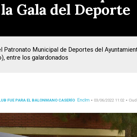
 la Gala del Deporte
l Patronato Municipal de Deportes del Ayuntamien
), entre los galardonados
Enclm
-
-
CLUB FUE PARA EL BALONMANO CASERÍO
03/06/2022 11:02
Ciud