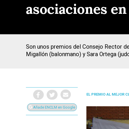
asociaciones en
Son unos premios del Consejo Rector de
Migallón (balonmano) y Sara Ortega (judo
EL PREMIO AL MEJOR 
Añade ENCLM en Google
Presiona Intro para buscar o ESC para cerrar