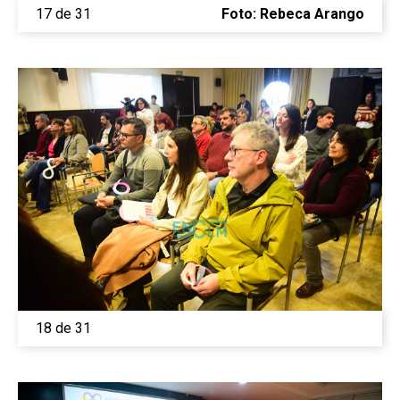
Medio Ambiente
17 de 31
Foto: Rebeca Arango
Planeta Rural
Especiales
Política
Galerías
18 de 31