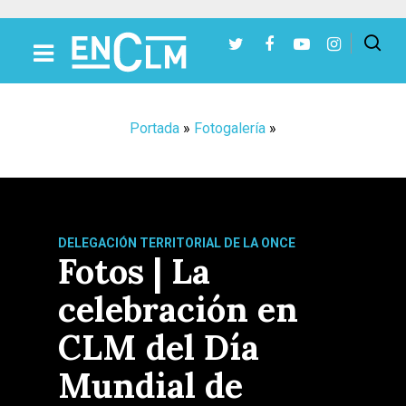
Presiona Intro para buscar o ESC para cerrar
Portada
»
Fotogalería
»
DELEGACIÓN TERRITORIAL DE LA ONCE
Fotos | La
celebración en
CLM del Día
Mundial de