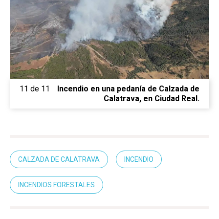
11 de 11
Incendio en una pedanía de Calzada de
Calatrava, en Ciudad Real.
CALZADA DE CALATRAVA
INCENDIO
Castilla-La Manch
INCENDIOS FORESTALES
Toledo
Sanidad
Ciudad Real
Economía