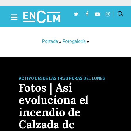
Presiona Intro para buscar o ESC para cerrar
Portada
»
Fotogalería
»
ACTIVO DESDE LAS 14:30 HORAS DEL LUNES
Fotos | Así
evoluciona el
incendio de
Calzada de