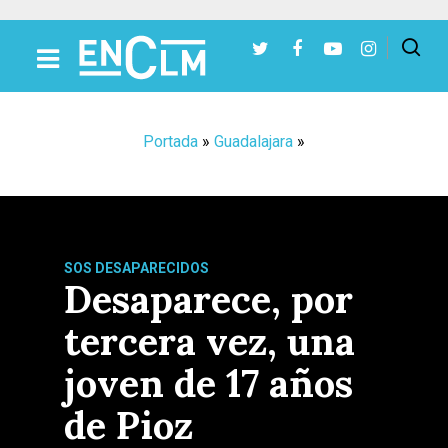
Presiona Intro para buscar o ESC para cerrar
Portada
»
Guadalajara
»
SOS DESAPARECIDOS
Desaparece, por
tercera vez, una
joven de 17 años
de Pioz