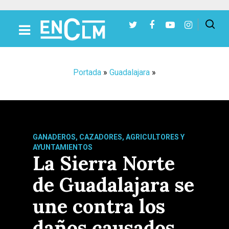
Presiona Intro para buscar o ESC para cerrar
Portada
»
Guadalajara
»
GANADEROS, CAZADORES, AGRICULTORES Y
AYUNTAMIENTOS
La Sierra Norte
de Guadalajara se
une contra los
daños causados