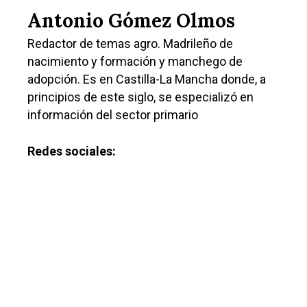
Antonio Gómez Olmos
Redactor de temas agro. Madrileño de
nacimiento y formación y manchego de
adopción. Es en Castilla-La Mancha donde, a
principios de este siglo, se especializó en
información del sector primario
Redes sociales:
Castilla-La Manch
Toledo
Sanidad
Ciudad Real
Economía
Albacete