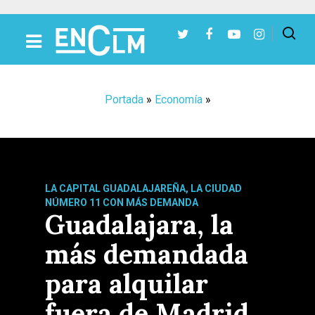
Presiona Intro para buscar o ESC para cerrar
Portada
»
Economía
»
LA CAPITAL GUADALAJAREÑA, LA CIUDAD
NÚMERO 11 CON MÁS DEMANDA
Guadalajara, la
más demandada
para alquilar
fuera de Madrid