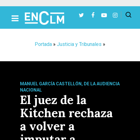
Presiona Intro para buscar o ESC para cerrar
Portada
»
Justicia y Tribunales
»
MANUEL GARCÍA CASTELLÓN, DE LA AUDIENCIA
NACIONAL
El juez de la
Kitchen rechaza
a volver a
imputar a