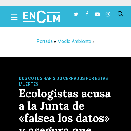
Presiona Intro para buscar o ESC para cerrar
Portada
»
Medio Ambiente
»
DOS COTOS HAN SIDO CERRADOS POR ESTAS
MUERTES
Ecologistas acusa
a la Junta de
«falsea los datos»
y asegura que