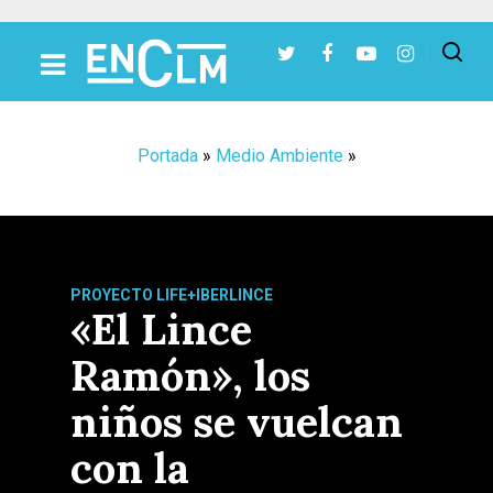
Presiona Intro para buscar o ESC para cerrar
Portada
»
Medio Ambiente
»
PROYECTO LIFE+IBERLINCE
«El Lince
Ramón», los
niños se vuelcan
con la