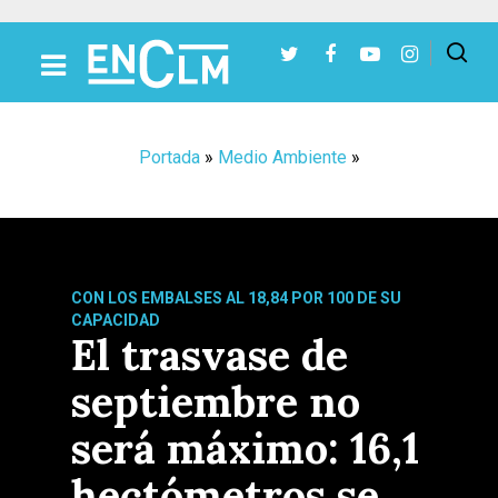
Presiona Intro para buscar o ESC para cerrar
Portada
»
Medio Ambiente
»
CON LOS EMBALSES AL 18,84 POR 100 DE SU
CAPACIDAD
El trasvase de
septiembre no
será máximo: 16,1
hectómetros se