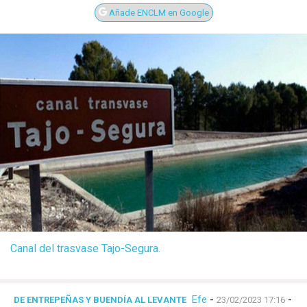
Añade ENCLM en Google
Canal del trasvase Tajo-Segura.
Efe
-
-
DE ENTREPEÑAS Y BUENDÍA AL LEVANTE
23/02/2023 17:16