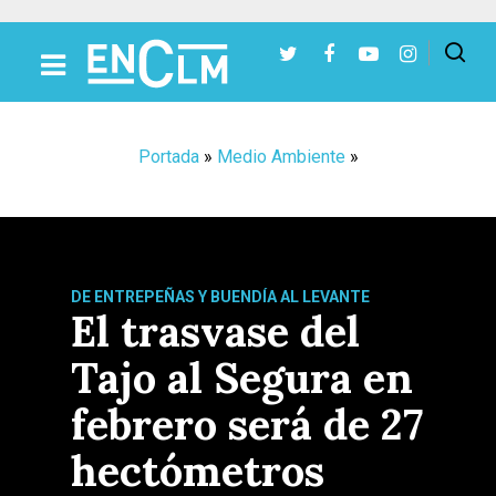
Presiona Intro para buscar o ESC para cerrar
Portada
»
Medio Ambiente
»
DE ENTREPEÑAS Y BUENDÍA AL LEVANTE
El trasvase del
Tajo al Segura en
febrero será de 27
hectómetros