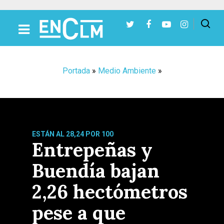
Presiona Intro para buscar o ESC para cerrar
Portada
»
Medio Ambiente
»
ESTÁN AL 28,24 POR 100
Entrepeñas y
Buendía bajan
2,26 hectómetros
pese a que