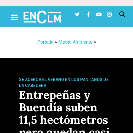
Presiona Intro para buscar o ESC para cerrar
Portada
»
Medio Ambiente
»
SE ACERCA EL VERANO EN LOS PANTANOS DE
LA CABECERA
Entrepeñas y
Buendía suben
11,5 hectómetros
pero quedan casi