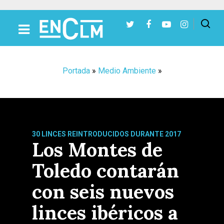
Presiona Intro para buscar o ESC para cerrar
Portada
»
Medio Ambiente
»
30 LINCES REINTRODUCIDOS DURANTE 2017
Los Montes de
Toledo contarán
con seis nuevos
linces ibéricos a