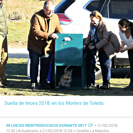
Suelta de linces 2018, en los Montes de Toledo.
EP
-
30 LINCES REINTRODUCIDOS DURANTE 2017
21/02/2018
-
12:02
| Actualizado a 21/02/2018 12:04
Castilla-La Mancha