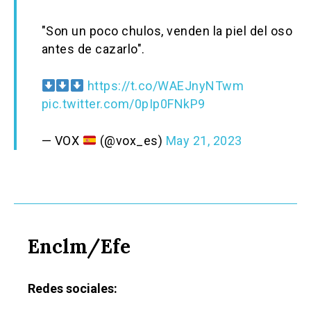
"Son un poco chulos, venden la piel del oso
antes de cazarlo".
https://t.co/WAEJnyNTwm
pic.twitter.com/0pIp0FNkP9
— VOX
(@vox_es)
May 21, 2023
Enclm/Efe
Redes sociales: