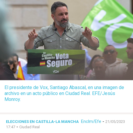
El presidente de Vox, Santiago Abascal, en una imagen de
archivo en un acto público en Ciudad Real. EFE/Jesús
Monroy.
Enclm/Efe
-
ELECCIONES EN CASTILLA-LA MANCHA
21/05/2023
-
17:47
Ciudad Real