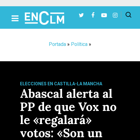
Presiona Intro para buscar o ESC para cerrar
Portada
»
Política
»
ELECCIONES EN CASTILLA-LA MANCHA
Abascal alerta al
PP de que Vox no
le «regalará»
votos: «Son un