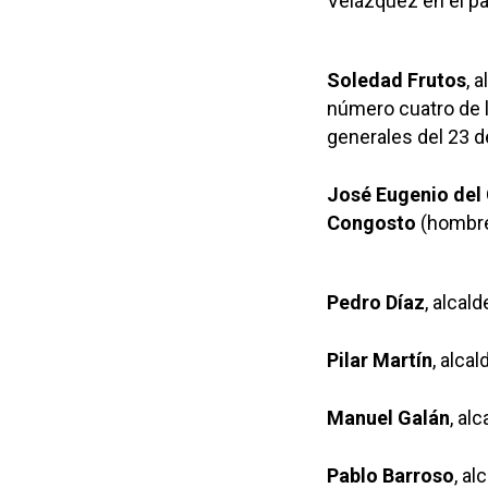
Velázquez en el pa
Soledad Frutos
, 
número cuatro de l
generales del 23 de
José Eugenio del 
Congosto
(hombre 
Pedro Díaz
, alcal
Pilar Martín
, alca
Manuel Galán
, al
Pablo Barroso
, al