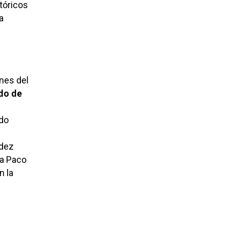
stóricos
a
ones del
ado de
ido
ndez
 a Paco
n la