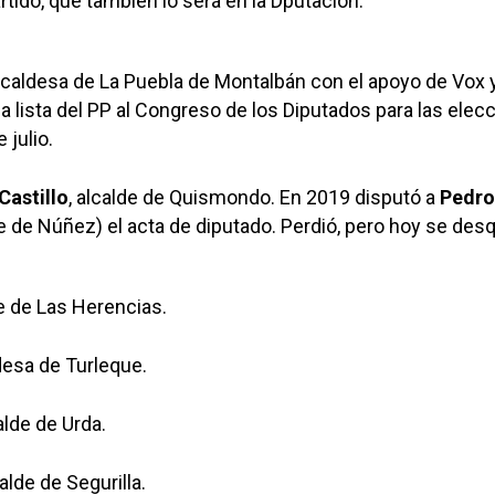
rtido, que también lo será en la Dputación.
alcaldesa de La Puebla de Montalbán con el apoyo de Vox 
a lista del PP al Congreso de los Diputados para las elec
 julio.
Castillo
, alcalde de Quismondo. En 2019 disputó a
Pedro
de Núñez) el acta de diputado. Perdió, pero hoy se desq
de de Las Herencias.
ldesa de Turleque.
calde de Urda.
calde de Segurilla.