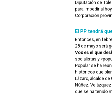
Diputación de Toled
para impedir al ho
Corporación provin
El PP tendrá qu
Entonces, en febre
28 de mayo será go
Vox es el que de
socialistas y «popu
Popular se ha reuni
históricos que pl
Lázaro, alcalde de
Núñez. Velázquez h
que se ha tenido m