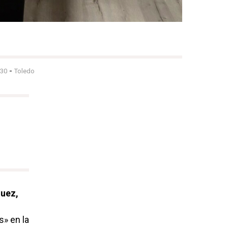
-
:30
Toledo
quez,
» en la