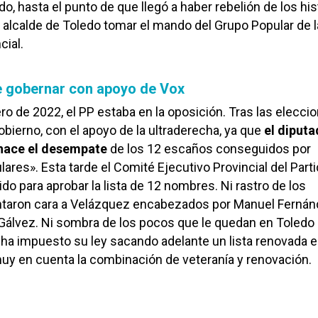
o, hasta el punto de que llegó a haber rebelión de los hi
y alcalde de Toledo tomar el mando del Grupo Popular de l
cial.
e gobernar con apoyo de Vox
ro de 2022, el PP estaba en la oposición. Tras las elecci
bierno, con el apoyo de la ultraderecha, ya que
el diput
shace el desempate
de los 12 escaños conseguidos por
lares». Esta tarde el Comité Ejecutivo Provincial del Part
do para aprobar la lista de 12 nombres. Ni rastro de los
antaron cara a Velázquez encabezados por Manuel Ferná
 Gálvez. Ni sombra de los pocos que le quedan en Toledo
a impuesto su ley sacando adelante un lista renovada e
uy en cuenta la combinación de veteranía y renovación.