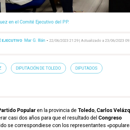
uez en el Comité Ejecutivo del PP.
Mar G. Illán
-
 EJECUTIVO
22/06/2023 21:29
| Actualizado a 23/06/2023 09
Z
DIPUTACIÓN DE TOLEDO
DIPUTADOS
Partido Popular
en la provincia de
Toledo
,
Carlos Veláz
rar casi dos años para que el resultado del
Congreso
tido se correspondiese con los representantes «populares