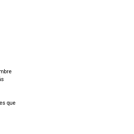
ombre
ás
res que