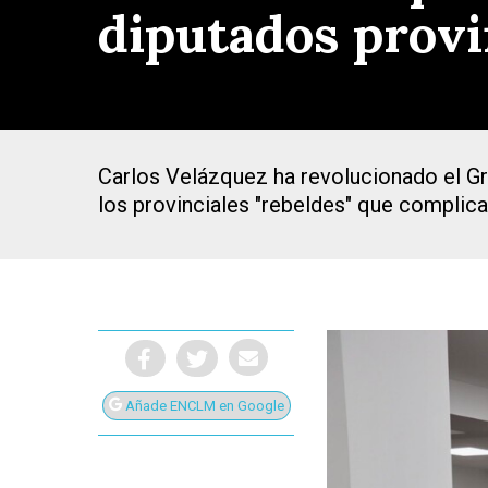
diputados provi
Carlos Velázquez ha revolucionado el Gr
los provinciales "rebeldes" que complic
Añade ENCLM en Google
Presiona Intro para buscar o ESC para cerrar