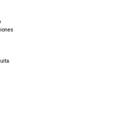
y
ciones
uita.