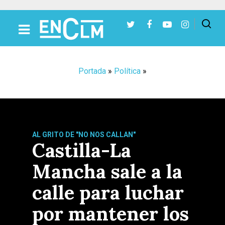
Presiona Intro para buscar o ESC para cerrar
Portada
»
Política
»
AL GRITO DE "NO NOS CALLAN"
Castilla-La
Mancha sale a la
calle para luchar
por mantener los