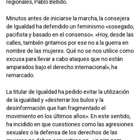
regionales, Pablo Bellido.
Castilla-La Manch
Minutos antes de iniciarse la marcha, la consejera
de Igualdad ha defendido un feminismo «sosegado,
Toledo
Sanidad
pacifista y basado en el consenso». «Hoy, desde las
Ciudad Real
Economía
calles, también gritamos por ese no a la guerra en
Albacete
nombre de las mujeres. Qué no se nos utilice como
Educación
excusa para llevar a cabo ataques que no están
Cuenca
Cultura
amparados bajo el derecho internacional», ha
Guadalajara
remarcado.
Deportes
Talavera
Sucesos
La titular de Igualdad ha pedido evitar la utilización
de la igualdad y «desterrar los bulos y la
Medio Ambiente
desinformación que han fragmentado el
Planeta Rural
movimiento en los últimos años». En este sentido,
ha incidido en que cuestiones como las agresiones
Especiales
sexuales o la defensa de los derechos de las