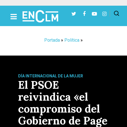
Presiona Intro para buscar o ESC para cerrar
Portada
»
Política
»
DÍA INTERNACIONAL DE LA MUJER
El PSOE
reivindica «el
compromiso del
Gobierno de Page