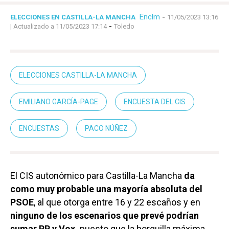
Enclm
-
ELECCIONES EN CASTILLA-LA MANCHA
11/05/2023 13:16
-
| Actualizado a 11/05/2023 17:14
Toledo
ELECCIONES CASTILLA-LA MANCHA
EMILIANO GARCÍA-PAGE
ENCUESTA DEL CIS
ENCUESTAS
PACO NÚÑEZ
El CIS autonómico para Castilla-La Mancha
da
como muy probable una mayoría absoluta del
PSOE
, al que otorga entre 16 y 22 escaños y en
ninguno de los escenarios que prevé podrían
sumar PP y Vox,
puesto que la horquilla máxima