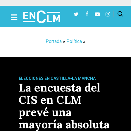
Presiona Intro para buscar o ESC para cerrar
Portada
»
Política
»
ELECCIONES EN CASTILLA-LA MANCHA
La encuesta del
CIS en CLM
prevé una
mayoría absoluta