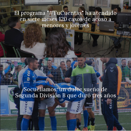
El programa "#TuCuentas" ha atendido
en siete meses 120 casos de acoso a
menores y jóvenes
Socuéllamos: un dulce sueño de
Segunda División B que duró tres años