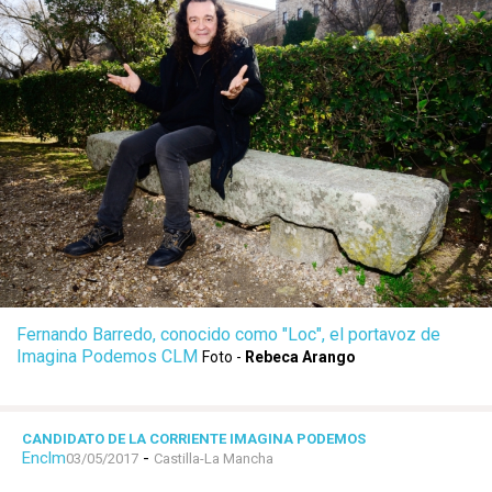
Fernando Barredo, conocido como "Loc", el portavoz de
Imagina Podemos CLM
Foto -
Rebeca Arango
CANDIDATO DE LA CORRIENTE IMAGINA PODEMOS
Enclm
-
03/05/2017
Castilla-La Mancha