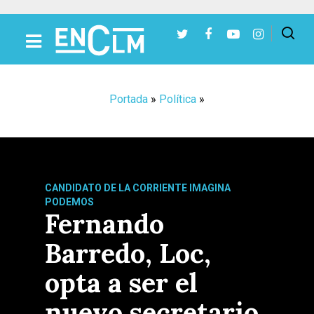
Presiona Intro para buscar o ESC para cerrar
Portada
»
Política
»
CANDIDATO DE LA CORRIENTE IMAGINA
PODEMOS
Fernando
Barredo, Loc,
opta a ser el
nuevo secretario