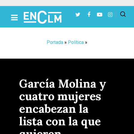
Presiona Intro para buscar o ESC para cerrar
Portada
»
Política
»
García Molina y
cuatro mujeres
encabezan la
lista con la que
quieren