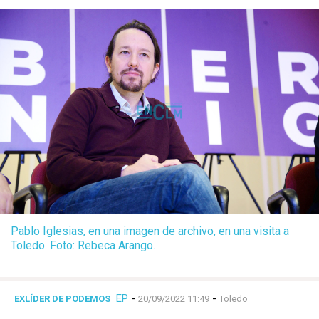
Pablo Iglesias, en una imagen de archivo, en una visita a
Toledo. Foto: Rebeca Arango.
EP
-
-
EXLÍDER DE PODEMOS
20/09/2022 11:49
Toledo