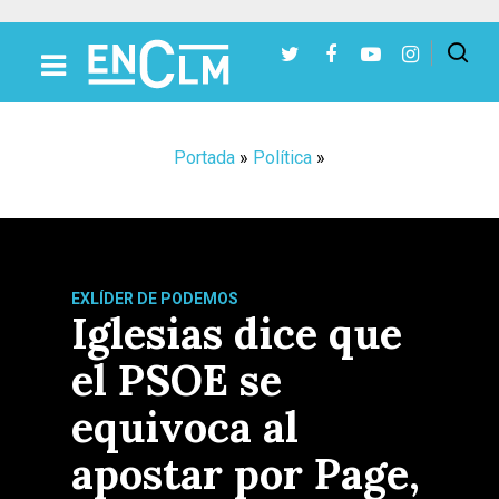
Presiona Intro para buscar o ESC para cerrar
Portada
»
Política
»
EXLÍDER DE PODEMOS
Iglesias dice que
el PSOE se
equivoca al
apostar por Page,