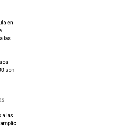
ula en
a
a las
esos
900 son
as
 a las
 amplio