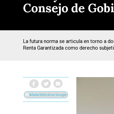
Consejo de Gob
La futura norma se articula en torno a d
Renta Garantizada como derecho subjetiv
Añade ENCLM en Google
Presiona Intro para buscar o ESC para cerrar