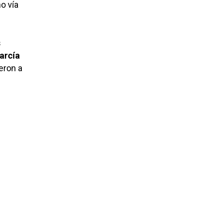
o vía
s
arcía
eron a