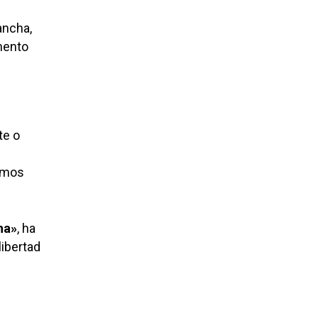
ancha,
mento
te o
ramos
ha»
, ha
libertad