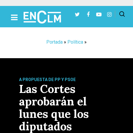
Presiona Intro para buscar o ESC para cerrar
Portada
»
Política
»
A PROPUESTA DE PP Y PSOE
Las Cortes
aprobarán el
lunes que los
diputados