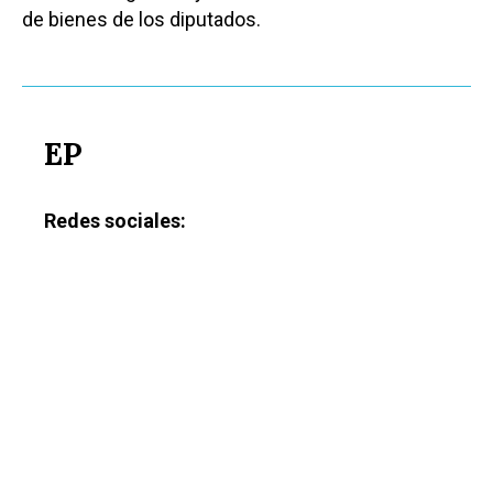
de bienes de los diputados.
EP
Redes sociales:
Castilla-La Manch
Toledo
Sanidad
Ciudad Real
Economía