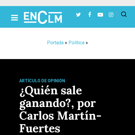
Presiona Intro para buscar o ESC para cerrar
Portada
»
Política
»
ARTÍCULO DE OPINIÓN
¿Quién sale
ganando?, por
Carlos Martín-
Fuertes