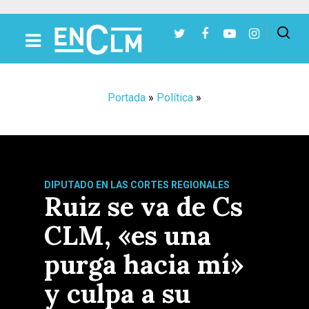
Presiona Intro para buscar o ESC para cerrar
Portada
»
Política
»
DIPUTADO EN LAS CORTES REGIONALES
Ruiz se va de Cs
CLM, «es una
purga hacia mí»
y culpa a su