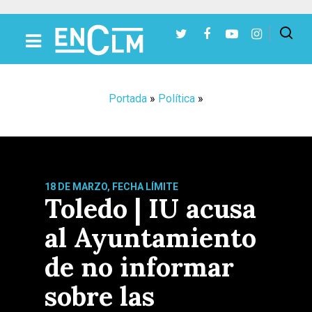
Presiona Intro para buscar o ESC para cerrar
Portada
»
Política
»
18 DE MARZO, FECHA LÍMITE
Toledo | IU acusa
al Ayuntamiento
de no informar
sobre las