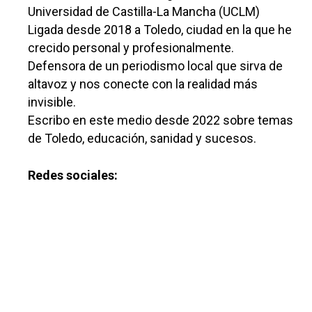
Universidad de Castilla-La Mancha (UCLM)
Ligada desde 2018 a Toledo, ciudad en la que he
crecido personal y profesionalmente.
Defensora de un periodismo local que sirva de
Castilla-La Manch
altavoz y nos conecte con la realidad más
Toledo
Sanidad
invisible.
Escribo en este medio desde 2022 sobre temas
Ciudad Real
Economía
de Toledo, educación, sanidad y sucesos.
Albacete
Educación
Cuenca
Redes sociales:
Cultura
Guadalajara
Deportes
Talavera
Sucesos
Medio Ambiente
Planeta Rural