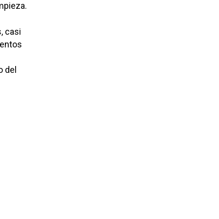
impieza.
, casi
mentos
o del