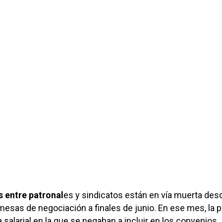
 entre patronal
es y sindicatos están en vía muerta des
mesas de negociación a finales de junio. En ese mes, la p
 salarial en la que se negaban a incluir en los convenios