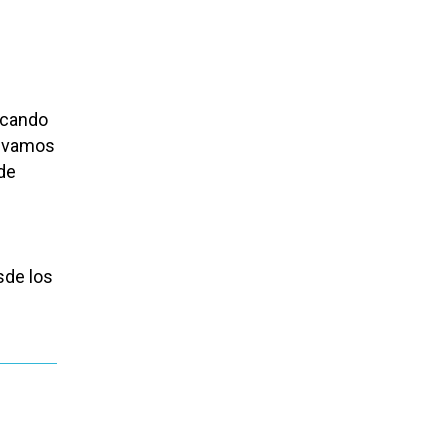
ocando
s vamos
 de
sde los