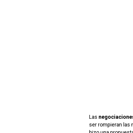
Las
negociaciones
ser rompieran las 
hizo una propuesta