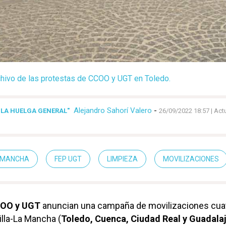
hivo de las protestas de CCOO y UGT en Toledo.
Alejandro Sahorí Valero
-
LA HUELGA GENERAL"
26/09/2022 18:57
| Act
A MANCHA
FEP UGT
LIMPIEZA
MOVILIZACIONES
COO y UGT
anuncian una campaña de movilizaciones cua
illa-La Mancha (
Toledo, Cuenca, Ciudad Real y Guadala