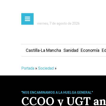
viernes, 7 de agosto de 2026
Castilla-La Mancha
Sanidad
Economía
Ed
Portada
»
Sociedad
»
"NOS ENCAMINAMOS A LA HUELGA GENERAL"
CCOO y UGT anu