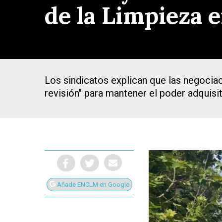
de la Limpieza 
Los sindicatos explican que las negocia
revisión" para mantener el poder adquisi
Añade ENCLM en Google
Presiona Intro para buscar o ESC para cerrar