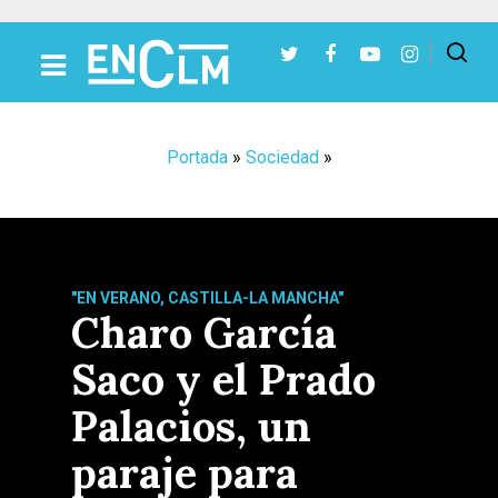
Presiona Intro para buscar o ESC para cerrar
Portada
»
Sociedad
»
"EN VERANO, CASTILLA-LA MANCHA"
Charo García
Saco y el Prado
Palacios, un
paraje para