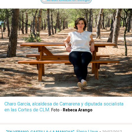
Charo García, alcaldesa de Camarena y diputada socialista
en las Cortes de CLM.
Foto -
Rebeca Arango
Elena Llave
-
"EN VERANO, CASTILLA-LA MANCHA"
29/07/2017