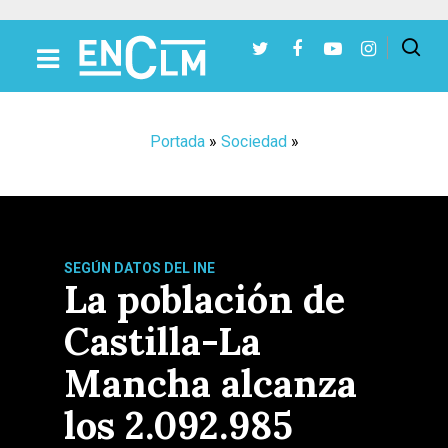
Presiona Intro para buscar o ESC para cerrar
Portada
»
Sociedad
»
SEGÚN DATOS DEL INE
La población de
Castilla-La
Mancha alcanza
los 2.092.985