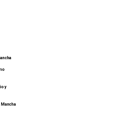
 Mancha
omo
io y
La Mancha