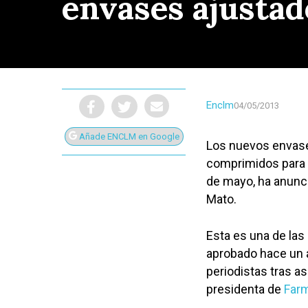
envases ajustad
Enclm
04/05/2013
Añade ENCLM en Google
Los nuevos envase
comprimidos para c
de mayo, ha anunci
Mato.
Esta es una de las 
Presiona Intro para buscar o ESC para cerrar
aprobado hace un 
periodistas tras asi
presidenta de
Farm