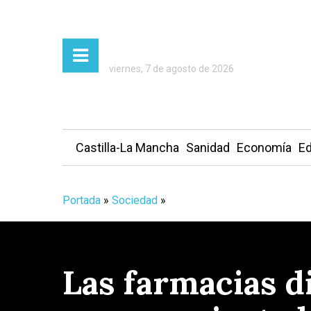
viernes, 7 de agosto de 2026
Castilla-La Mancha
Sanidad
Economía
Ed
Portada
»
Sociedad
»
Las farmacias d