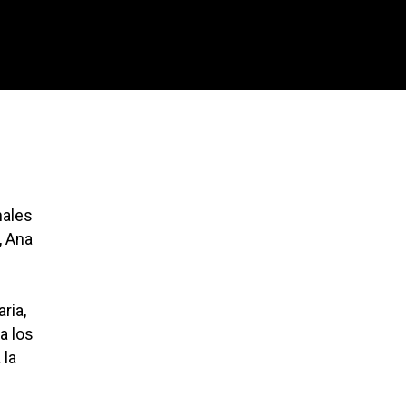
nales
, Ana
ria,
a los
 la