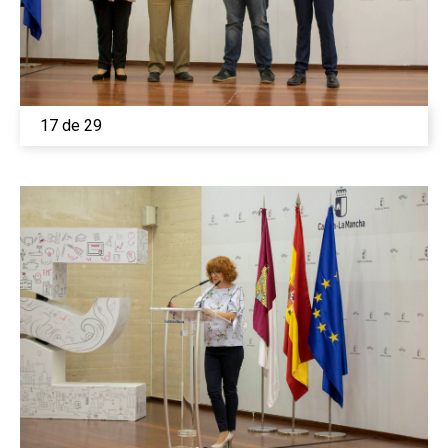
Medio Ambiente
Planeta Rural
Especiales
17 de 29
Política
Galerías