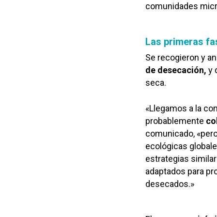
comunidades micr
Las primeras f
Se recogieron y an
de desecación,
y 
seca.
«Llegamos a la con
probablemente
co
comunicado, «pero
ecológicas global
estrategias simila
adaptados para pr
desecados.»