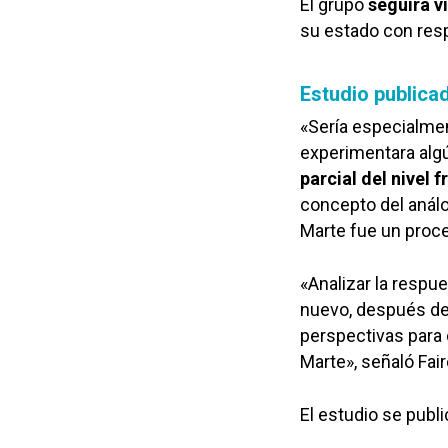
El grupo
seguirá v
su estado con resp
Estudio publicad
«Sería especialmen
experimentara algú
parcial del nivel f
concepto del análo
Marte fue un proc
«Analizar la respu
nuevo, después de
perspectivas para
Marte», señaló Fair
El estudio se publi