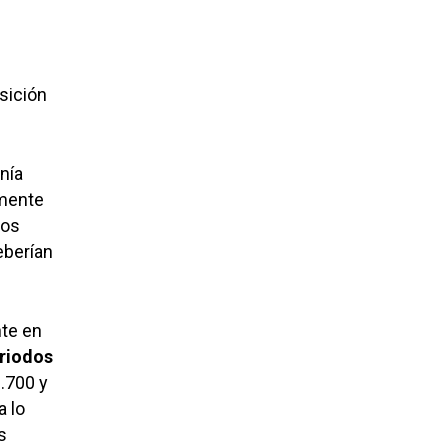
nsición
nía
amente
dos
eberían
nte en
riodos
.700 y
a lo
s