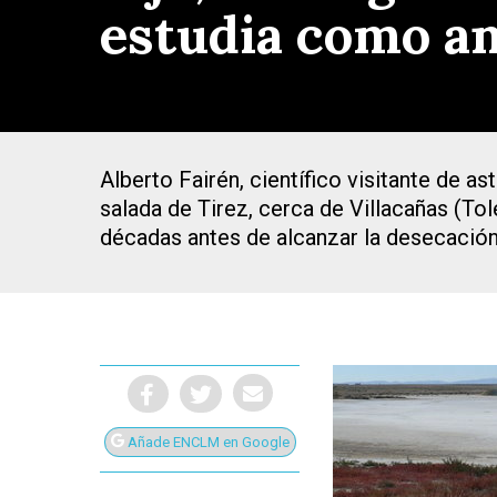
estudia como an
Alberto Fairén, científico visitante de a
salada de Tirez, cerca de Villacañas (T
décadas antes de alcanzar la desecación
Presiona Intro para buscar o ESC para cerrar
Añade ENCLM en Google