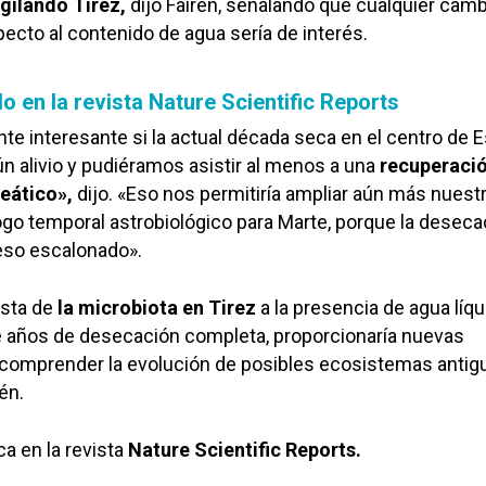
igilando Tirez,
dijo Fairén, señalando que cualquier camb
ecto al contenido de agua sería de interés.
o en la revista Nature Scientific Reports
te interesante si la actual década seca en el centro de 
n alivio y pudiéramos asistir al menos a una
recuperaci
reático»,
dijo. «Eso nos permitiría ampliar aún más nuest
go temporal astrobiológico para Marte, porque la deseca
eso escalonado».
esta de
la microbiota en Tirez
a la presencia de agua líqu
 años de desecación completa, proporcionaría nuevas
 comprender la evolución de posibles ecosistemas antig
én.
ca en la revista
Nature Scientific Reports.