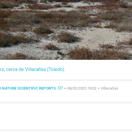
z, cerca de Villacañas (Toledo).
EP
-
-
 NATURE SCIENTIFIC REPORTS
08/02/2023 18:02
Villacañas