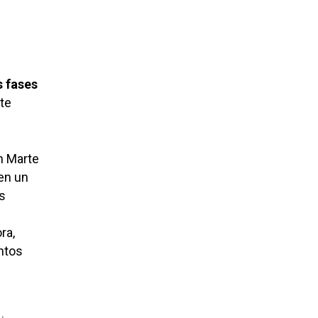
 fases
te
n Marte
 en un
s
ra,
ntos