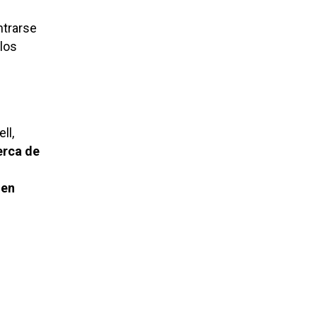
ntrarse
los
ll,
erca de
 en