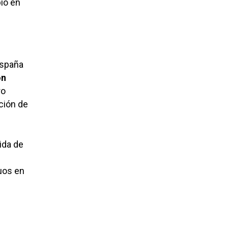
io en
España
ón
ro
ción de
ida de
uos en