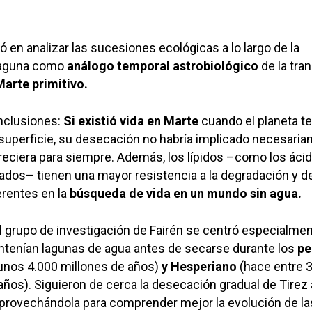
ó en analizar las sucesiones ecológicas a lo largo de la
 laguna como
análogo temporal astrobiológico
de la tra
Marte primitivo.
onclusiones:
Si existió vida en Marte
cuando el planeta te
 superficie, su desecación no habría implicado necesari
reciera para siempre. Además, los lípidos –como los áci
ados– tienen una mayor resistencia a la degradación y d
erentes en la
búsqueda de vida en un mundo sin agua.
 el grupo de investigación de Fairén se centró especialme
ntenían lagunas de agua antes de secarse durante los
pe
unos 4.000 millones de años)
y Hesperiano
(hace entre 3
años). Siguieron de cerca la desecación gradual de Tirez 
aprovechándola para comprender mejor la evolución de la