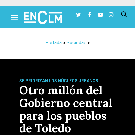
Presiona Intro para buscar o ESC para cerrar
Portada
»
Sociedad
»
SE PRIORIZAN LOS NÚCLEOS URBANOS
Otro millón del
Gobierno central
para los pueblos
de Toledo