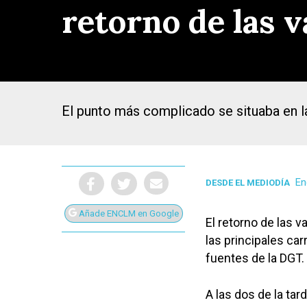
retorno de las 
El punto más complicado se situaba en la 
En
DESDE EL MEDIODÍA
Añade ENCLM en Google
El retorno de las
las principales ca
Presiona Intro para buscar o ESC para cerrar
fuentes de la DGT.
A las dos de la tar