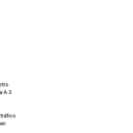
etro
la A-3
l tráfico
San