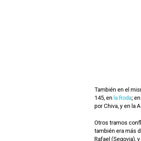
También en el mism
145, en
la Roda
; en
por Chiva, y en la
Otros tramos confli
también era más 
Rafael (Segovia), y 