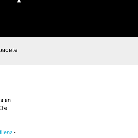
lbacete
es en
Efe
illena
-