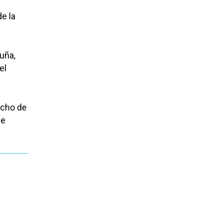
e la
luña,
el
ocho de
de