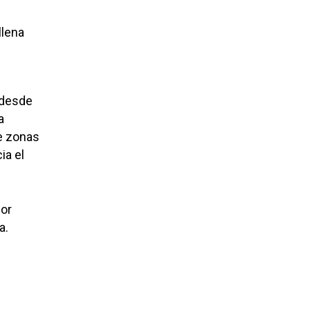
llena
 desde
a
de zonas
ia el
por
a.